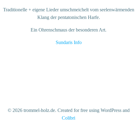
Traditionelle + eigene Lieder umschmeichelt vom seelenwärmenden
Klang der pentatonischen Harfe.
Ein Ohrenschmaus der besonderen Art.
Sundaris Info
afrikanisches Trommeln, Afro Manding, brasilianische Musik,
Hannover, Music, Musik, Percussion, Perkussion, Singer Songwriter,
Weltmusik, Worldmusic, Kamalen Ngoni, Vernissage
© 2026 trommel-holz.de. Created for free using WordPress and
Colibri