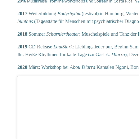
2016
Musikreise Trommelworkshops und Soireen in Costa Rica in 
2017
Weiterbildung
Bodyrhythm
(festival) in Hamburg, Weite
bunthus
(Tagesstätte für Menschen mit psychiatrischer Diagno
2018
Sommer
Scharniertheater
: Muschelspiele und Tanz der 
2019
CD Release
LautStark
: Lieblingslieder pur, Beginn Sa
Ilu: Heiße Rhythmen für kalte Tage (zu Gast
A. Diarra
), Dez
2020
März: Workshop bei
Abou Diarra
Kamalen Ngoni, Bongo