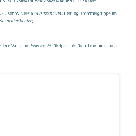
 , Musikreise LautStark nach Mali und Burkina Faso
G Ustinov Verein
Musikzentrum
,
Leitung Trommelgruppe im
 S
charniertheater;
r: Der Weise am Wasser, 25 jähriges Jubiläum Trommelschule