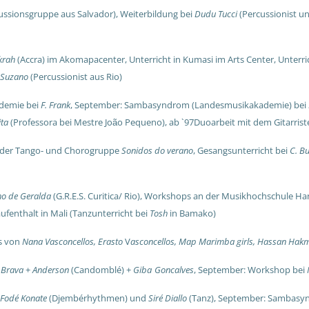
ussionsgruppe aus Salvador), Weiterbildung bei
Dudu Tucci
(Percussionist un
krah
(Accra) im Akomapacenter, Unterricht in Kumasi im Arts Center, Unterri
 Suzano
(Percussionist aus Rio)
demie bei
F. Frank
,
September: Sambasyndrom (Landesmusikakademie) bei
ita
(Professora bei Mestre Jo
o Pequeno), ab `97Duoarbeit mit dem Gitarris
ã
t der Tango- und Chorogruppe
Sonidos do verano
,
Gesangsunterricht bei
C. B
o de Geralda
(G.R.E.S. Curitica/ Rio), Workshops an der Musikhochschule H
ufenthalt in Mali (Tanzunterricht bei
Tosh
in Bamako)
ps von
Nana Vasconcellos, Erasto
V
asconcellos, Map Marimba girls, Hassan Ha
 Brava
+
Anderson
(Candomblé) +
Giba
Goncalves
,
September: Workshop bei
Fodé Konate
(Djembérhythmen) und
Siré Diallo
(Tanz),
September: Sambasy