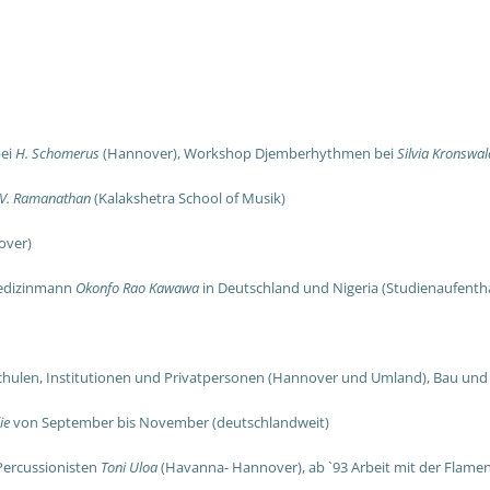
bei
H. Schomerus
(Hannover), Workshop Djemberhythmen bei
Silvia Kronswa
 V. Ramanathan
(Kalakshetra School of Musik)
over)
Medizinmann
Okonfo Rao Kawawa
in Deutschland und Nigeria (Studienaufenth
r Schulen, Institutionen und Privatpersonen (Hannover und Umland), Bau
ie
von September bis November (deutschlandweit)
ercussionisten
Toni Uloa
(Havanna- Hannover), ab `93 Arbeit mit der Flam