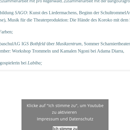
Zusammenarbeit mit pro Regenwald, Zusammenarbeit mit der Bangouragroup
rbildung
SAGO
: Kunst des Liedermachens,
Beginn der SchultrommelA
se),
Musik für die Theaterproduktion: Die Hände des Koroko mit dem
Farben;
mbaschulAG I
GS Bothfeld
über
Musikzentrum
, Sommer Scharniertheate
ember: Workshop Trommeln und Kamalen Ngoni bei Adama Diarra,
spielerin bei
Labiba;
Klicke auf "Ich stimme zu", um Youtube
zu aktivieren
Impressum und Datenschutz
Ich stimme zu