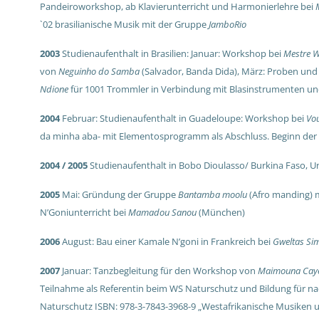
Pandeiroworkshop,
ab Klavierunterricht und Harmonierlehre bei
`02 brasilianische Musik mit der Gruppe
JamboRio
2003
Studienaufenthalt in Brasilien:
Januar: Workshop bei
Mestre W
von
Neguinho do Samba
(Salvador, Banda Dida),
März: Proben und
Ndione
für 1001 Trommler in Verbindung mit Blasinstrumenten und
2004
Februar: Studienaufenthalt in Guadeloupe: Workshop bei
Vo
da minha aba- mit Elementosprogramm als Abschluss.
Beginn der
2004 / 2005
Studienaufenthalt in Bobo Dioulasso/ Burkina Faso, Un
2005
Mai: Gründung der Gruppe
Bantamba moolu
(Afro manding) m
N’Goniunterricht bei
Mamadou Sanou
(München)
2006
August: Bau einer Kamale N’goni in Frankreich bei
Gweltas Si
2007
Januar: Tanzbegleitung für den Workshop von
Maimouna Cay
Teilnahme als Referentin beim WS Naturschutz und Bildung für nach
Naturschutz ISBN: 978-3-7843-3968-9 „Westafrikanische Musiken und 