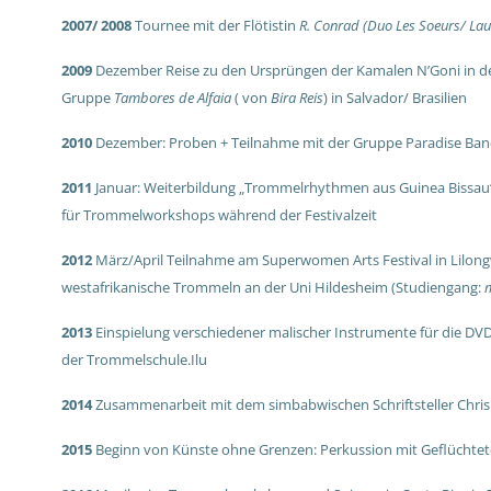
2007/ 2008
Tournee mit der Flötistin
R. Conrad (Duo Les Soeurs/ Lau
2009
Dezember Reise zu den Ursprüngen der Kamalen N’Goni in den 
Gruppe
Tambores de Alfaia
( von
Bira Reis
) in Salvador/ Brasilien
2010
Dezember: Proben + Teilnahme mit der Gruppe Paradise Band 
2011
Januar: Weiterbildung „Trommelrhythmen aus Guinea Bissau
für Trommelworkshops während der Festivalzeit
2012
März/April Teilnahme am Superwomen Arts Festival in Lilon
westafrikanische Trommeln an der Uni Hildesheim (Studiengang:
m
2013
Einspielung verschiedener malischer Instrumente für die DV
der Trommelschule.Ilu
2014
Zusammenarbeit mit dem simbabwischen Schriftsteller Chris.
2015
Beginn von Künste ohne Grenzen: Perkussion mit Geflüchtete