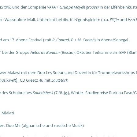
tStark)
und der Companie
VATA(+ Gruppe Moyeh groove)
in der Elfenbeinküst
Wassoulon/ Mali, Unterricht bei div. K. N’gonispielern (u.a.
Filifin
und
Issa D
am 17. Abene Festival ( mit
R. Conrad, B.+ M. Conteh
) in Abene/Senegal
“ bei der Gruppe
Netos de Bandim
(Bissau),
Oktober Teilnahme am BAF (Blant
gwe/ Malawi mit dem Duo Les Soeurs und Dozentin für Trommelworkshops für
),
usik.welt
CD Greetz 4u mit
LautStark
D des Schulbuches
Soundcheck
(7./8. Jg.),
Winter- Studienreise Burkina Faso/G
 Mlalazi
n, Duo Mir (afghanische und russische Musik)