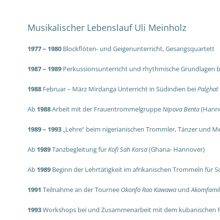
Musikalischer Lebenslauf Uli Meinholz
1977 – 1980
Blockflöten- und Geigenunterricht, Gesangsquartett
1987 – 1989
Perkussionsunterricht und rhythmische Grundlagen 
1988
Februar – März Mirdanga Unterricht in Südindien bei
Palghat
Ab
1988
Arbeit mit der Frauentrommelgruppe
Nipova Benta
(Hann
1989 – 1993
„Lehre“ beim nigerianischen Trommler, Tänzer und 
Ab
1989
Tanzbegleitung für
Kofi Sah Korsa
(Ghana- Hannover)
Ab
1989
Beginn der Lehrtätigkeit im afrikanischen Trommeln fü
1991
Teilnahme an der Tournee
Okonfo Rao Kawawa
und
Akomfamil
1993
Workshops bei und Zusammenarbeit mit dem kubanischen P