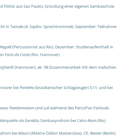
d Flötist aus Sao Paulo),
Gründung einer eigenen Sambaschule
cht in Tamale
(A. Sayibu-
Sprechtrommel
)
,
September: Teilnahme
Negalé
(Percussionist aus Rio),
Dezember: Studienaufenthalt in
ten
Yorio da Costa
(Rio- Hannover)
urghardt
(Hannover), a
b `98 Zusammenarbeit mit dem malischen
annover bei
Portinho
(brasilianischer Schlagzeuger) 5.11, und bei
kmoun, Pandemonium
und
Luli
während des PercoPan Festivals
Marquinho da Geralda
, Sambasyndrom bei
Celso Alvim
(Rio)
ndrom bei
Mauro
(Mestre Odilon Masterclass),
Ch. Renner
(Berlin)