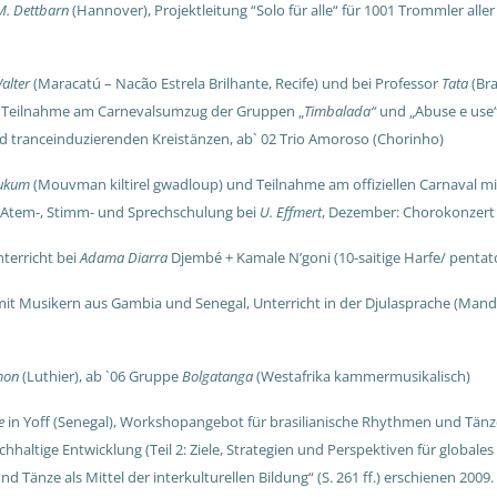
M. Dettbarn
(Hannover),
Projektleitung “Solo für alle“ für 1001 Trommler al
alter
(Maracatú – Nac
o Estrela Brilhante, Recife) und bei Professor
Tata
(Bra
ã
 Teilnahme am Carnevalsumzug der Gruppen „
Timbalada“
und „Abuse e use“
 tranceinduzierenden Kreistänzen, ab` 02 Trio Amoroso (Chorinho)
ukum
(Mouvman kiltirel gwadloup) und Teilnahme am offiziellen Carnaval m
 Atem-, Stimm- und Sprechschulung bei
U. Effmert
,
Dezember: Chorokonzert 
terricht bei
Adama Diarra
Djembé + Kamale N’goni (10-saitige Harfe/ pentat
it Musikern aus Gambia und Senegal, Unterricht in der Djulasprache (Mand
mon
(Luthier),
ab `06 Gruppe
Bolgatanga
(Westafrika kammermusikalisch)
e
in Yoff (Senegal),
Workshopangebot für brasilianische Rhythmen und Tän
haltige Entwicklung (Teil 2: Ziele, Strategien und Perspektiven für globale
Tänze als Mittel der interkulturellen Bildung“ (S. 261 ff.) erschienen 2009.