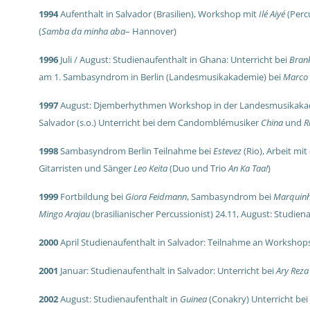
1994
Aufenthalt in Salvador (Brasilien), Workshop mit
Ilé Aiyé
(Perc
(
Samba da minha aba
– Hannover)
1996
Juli / August: Studienaufenthalt in Ghana: Unterricht bei
Bran
am 1. Sambasyndrom in Berlin (Landesmusikakademie) bei
Marco
1997
August: Djemberhythmen Workshop in der Landesmusikaka
Salvador (s.o.) Unterricht bei dem Candomblémusiker
China
und
R
1998
Sambasyndrom Berlin Teilnahme bei
Estevez
(Rio),
Arbeit mi
Gitarristen und Sänger
Leo Keita
(Duo und Trio
An Ka Taa!
)
1999
Fortbildung bei
Giora Feidmann
, Sambasyndrom bei
Marquinh
Mingo Arajau
(brasilianischer Percussionist) 24.11,
August: Studiena
2000
April Studienaufenthalt in Salvador: Teilnahme an Worksho
2001
Januar: Studienaufenthalt in Salvador: Unterricht bei
Ary Reza
2002
August: Studienaufenthalt in
Guinea
(Conakry) Unterricht bei