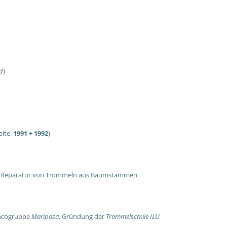
ld
)
alte:
1991 + 1992
)
 und Reparatur von Trommeln aus Baumstämmen
encogruppe
Mariposa
, Gründung der
Trommelschule ILU