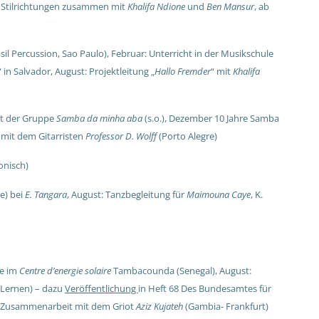
ler Stilrichtungen zusammen mit
Khalifa Ndione
und
Ben Mansur
, ab
sil Percussion, Sao Paulo),
Februar: Unterricht in der Musikschule
 in Salvador,
August: Projektleitung „
Hallo Fremder
“ mit
Khalifa
it der Gruppe
Samba da minha aba
(s.o.),
Dezember 10 Jahre Samba
mit dem Gitarristen
Professor D. Wolff
(Porto Alegre)
onisch)
e) bei
E. Tangara
,
August: Tanzbegleitung für
Maimouna Caye
, K.
ze im
Centre d’energie solaire
Tambacounda (Senegal),
August:
s Lernen)
– dazu
Veröffentlichung
in Heft 68 Des Bundesamtes für
Zusammenarbeit mit dem Griot
Aziz Kujateh
(Gambia- Frankfurt)