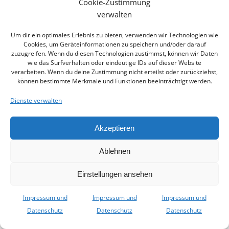
Cookie-Zustimmung
November 20, 2017
verwalten
Kulturhappen aus südlichen Ländern
Um dir ein optimales Erlebnis zu bieten, verwenden wir Technologien wie
Cookies, um Geräteinformationen zu speichern und/oder darauf
Eintauchen in die percussive Welt fremder
zuzugreifen. Wenn du diesen Technologien zustimmst, können wir Daten
Rhythmen und Klänge, Neues probieren und
wie das Surfverhalten oder eindeutige IDs auf dieser Website
verarbeiten. Wenn du deine Zustimmung nicht erteilst oder zurückziehst,
entdecken in folgenden Kurzworkshops […]
können bestimmte Merkmale und Funktionen beeinträchtigt werden.
0
Dienste verwalten
read more
Akzeptieren
Ablehnen
© 2026 trommel-holz.de. Created for free using
Einstellungen ansehen
WordPress and
Colibri
Impressum und
Impressum und
Impressum und
Datenschutz
Datenschutz
Datenschutz