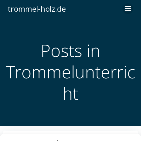
Zum
trommel-holz.de
Inhalt
springen
Posts in
Trommelunterric
ht
by
Meinholz